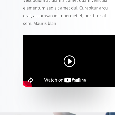
Vestibulum ac diam sit amet quam vehicula
elementum sed sit amet dui. Curabitur arcu
erat, accumsan id imperdiet et, porttitor at
sem. Mauris blan